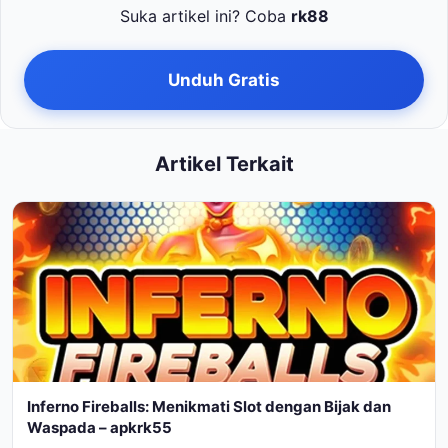
Suka artikel ini? Coba
rk88
Unduh Gratis
Artikel Terkait
Inferno Fireballs: Menikmati Slot dengan Bijak dan
Waspada – apkrk55