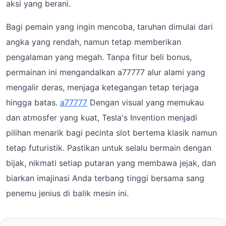
aksi yang berani.
Bagi pemain yang ingin mencoba, taruhan dimulai dari
angka yang rendah, namun tetap memberikan
pengalaman yang megah. Tanpa fitur beli bonus,
permainan ini mengandalkan a77777 alur alami yang
mengalir deras, menjaga ketegangan tetap terjaga
hingga batas.
a77777
Dengan visual yang memukau
dan atmosfer yang kuat, Tesla's Invention menjadi
pilihan menarik bagi pecinta slot bertema klasik namun
tetap futuristik. Pastikan untuk selalu bermain dengan
bijak, nikmati setiap putaran yang membawa jejak, dan
biarkan imajinasi Anda terbang tinggi bersama sang
penemu jenius di balik mesin ini.