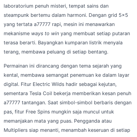
laboratorium penuh misteri, tempat sains dan
steampunk bertemu dalam harmoni. Dengan grid 5×5
yang tertata a77777 rapi, mesin ini menawarkan
mekanisme
ways to win
yang membuat setiap putaran
terasa berarti. Bayangkan kumparan listrik menyala
terang, membawa peluang di setiap bentang.
Permainan ini dirancang dengan tema sejarah yang
kental, membawa semangat penemuan ke dalam layar
digital. Fitur Electric Wilds hadir sebagai kejutan,
sementara Tesla Coil bekerja memberikan kesan penuh
a77777 tantangan. Saat simbol-simbol berbaris dengan
pas, fitur Free Spins mungkin saja muncul untuk
memanjakan mata yang puas. Pengganda atau
Multipliers siap menanti, menambah keseruan di setiap