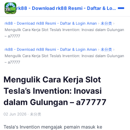
rk88 - Download rk88 Resmi - Daftar & Login Aman
rk88 - Download rk88 Resmi - Daftar & Login Aman
›
未分类
›
Mengulik Cara Kerja Slot Tesla’s Invention: Inovasi dalam Gulungan
– a77777
rk88 - Download rk88 Resmi - Daftar & Login Aman
›
未分类
›
Mengulik Cara Kerja Slot Tesla’s Invention: Inovasi dalam Gulungan
– a77777
Mengulik Cara Kerja Slot
Tesla’s Invention: Inovasi
dalam Gulungan – a77777
02 Jun 2026
· 未分类
Tesla's Invention mengajak pemain masuk ke